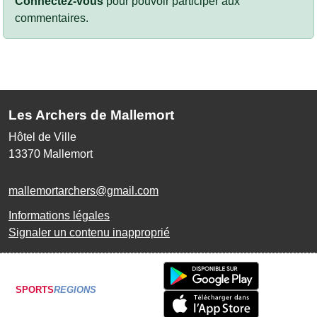
Connectez-vous
pour pouvoir participer aux
commentaires.
Les Archers de Mallemort
Hôtel de Ville
13370
Mallemort
mallemortarchers@gmail.com
Informations légales
Signaler un contenu inapproprié
SPORTS
REGIONS